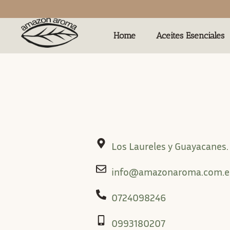
Home
Aceites Esenciales
Los Laureles y Guayacanes
info@amazonaroma.com.e
0724098246
0993180207