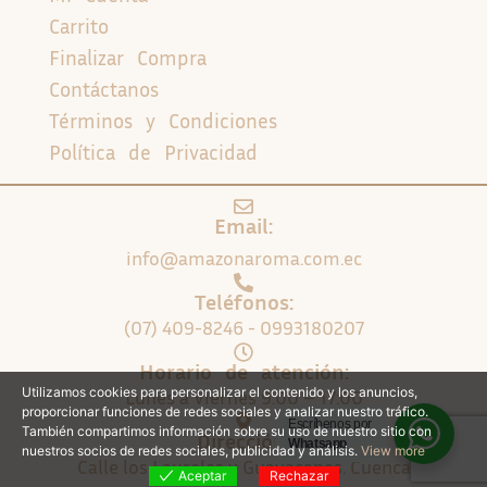
Carrito
Finalizar Compra
Contáctanos
Términos y Condiciones
Política de Privacidad
Email:
info@amazonaroma.com.ec
Teléfonos:
(07) 409-8246 - 0993180207
Horario de atención:
Utilizamos cookies para personalizar el contenido y los anuncios,
Lunes a Viernes 9:00 – 17:00
proporcionar funciones de redes sociales y analizar nuestro tráfico.
Escríbenos por
También compartimos información sobre su uso de nuestro sitio con
Dirección:
Whatsapp
nuestros socios de redes sociales, publicidad y análisis.
View more
Calle los Laureles y Guayacanes. Cuenca
Aceptar
Rechazar