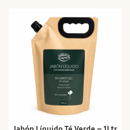
Jabón Líquido Té Verde – 1Ltr