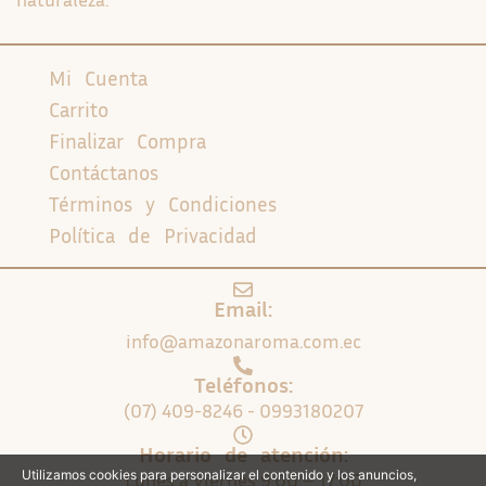
Mi Cuenta
Carrito
Finalizar Compra
Contáctanos
Términos y Condiciones
Política de Privacidad
Email:
info@amazonaroma.com.ec
Teléfonos:
(07) 409-8246 - 0993180207
Horario de atención:
Utilizamos cookies para personalizar el contenido y los anuncios,
Lunes a Viernes 9:00 – 17:00