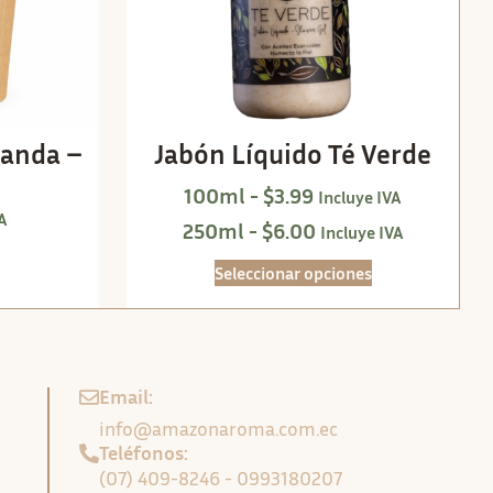
vanda –
Jabón Líquido Té Verde
100ml -
$
3.99
Incluye IVA
VA
250ml -
$
6.00
Incluye IVA
Seleccionar opciones
Email:
info@amazonaroma.com.ec
Teléfonos:
(07) 409-8246 - 0993180207