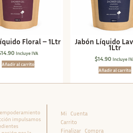
íquido Floral – 1Ltr
Jabón Líquido La
1Ltr
$
14.90
Incluye IVA
$
14.90
Incluye I
Añadir al carrito
Añadir al carrito
l empoderamiento
Mi Cuenta
ducción impulsamos
Carrito
edientes
Finalizar Compra
 pasión por la