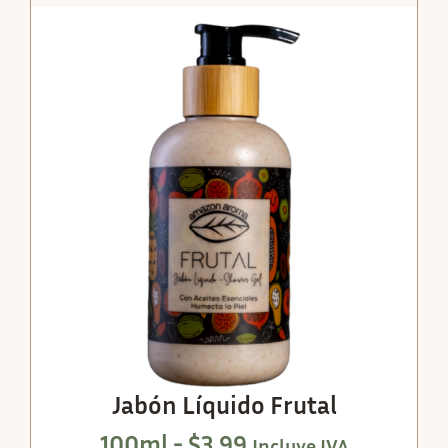
Jabón Líquido Frutal
100ml -
$
3.99
Incluye IVA