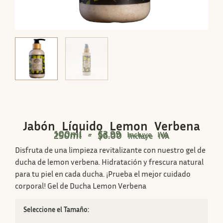
Jabón Líquido Lemon Verbena
100ml -
$
3.99
250ml -
$
6.00
Incluye IVA
Incluye IVA
Disfruta de una limpieza revitalizante con nuestro gel de
ducha de lemon verbena. Hidratación y frescura natural
para tu piel en cada ducha. ¡Prueba el mejor cuidado
corporal! Gel de Ducha Lemon Verbena
Tamaño