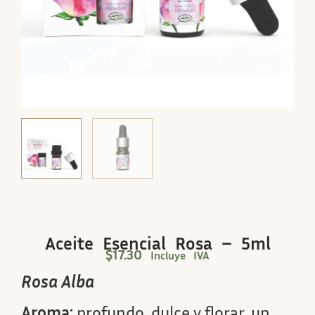
Aceite Esencial Rosa – 5ml
$
17.30
Incluye IVA
Rosa Alba
Aroma:
profundo, dulce y florar, un