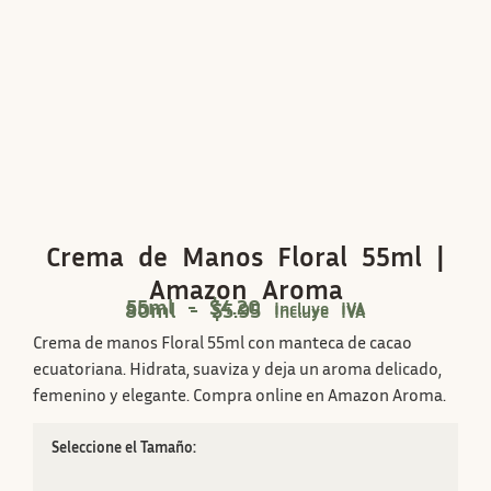
Crema de Manos Floral 55ml |
Amazon Aroma
55ml -
$
4.20
80ml -
$
5.95
Incluye IVA
Incluye IVA
Crema de manos Floral 55ml con manteca de cacao
ecuatoriana. Hidrata, suaviza y deja un aroma delicado,
femenino y elegante. Compra online en Amazon Aroma.
Tamaño