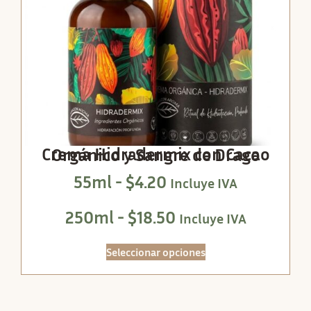
Crema Hidradermix con Cacao Orgánico y Sangre de Drago
55ml -
$
4.20
Incluye IVA
250ml -
$
18.50
Incluye IVA
Seleccionar opciones