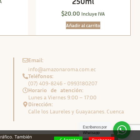
250ml
A
$
20.00
Incluye IVA
Añadir al carrito
Email:
info@amazonaroma.com.ec
Teléfonos:
(07) 409-8246 - 0993180207
Horario de atención:
Lunes a Viernes 9:00 – 17:00
Dirección:
Calle los Laureles y Guayacanes. Cuenca
Escríbenos por
Whatsapp
tráfico. También
Aceptar