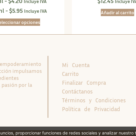
l -
$
4.20
$
12.45
Incluye IVA
Incluye IV
l -
$
5.95
Incluye IVA
Añadir al carrito
eleccionar opciones
l empoderamiento
Mi Cuenta
ducción impulsamos
Carrito
edientes
Finalizar Compra
 pasión por la
Contáctanos
Términos y Condiciones
Política de Privacidad
nuncios, proporcionar funciones de redes sociales y analizar nuestro 