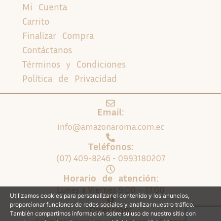
Mi Cuenta
Carrito
Finalizar Compra
Contáctanos
Términos y Condiciones
Política de Privacidad
Email:
info@amazonaroma.com.ec
Teléfonos:
(07) 409-8246 - 0993180207
Horario de atención:
Lunes a Viernes 9:00 – 17:00
Utilizamos cookies para personalizar el contenido y los anuncios,
proporcionar funciones de redes sociales y analizar nuestro tráfico.
Dirección:
También compartimos información sobre su uso de nuestro sitio con
Calle los Laureles y Guayacanes. Cuenca