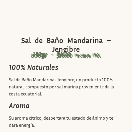
Sal de Baño Mandarina –
Jengibre
150gr -
$
4.99
400gr -
$
6.99
Incluye IVA
800gr -
$
10.99
Incluye IVA
Incluye IVA
100% Naturales
Sal de Baño Mandarina- Jengibre, un producto 100%
natural, compuesto por sal marina proveniente de la
costa ecuatorial.
Aroma
Su aroma cítrico, despertara tu estado de ánimo y te
dará energía.