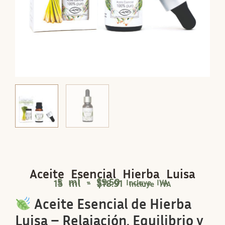
Aceite Esencial Hierba Luisa
5 ml -
$
9.50
15 ml -
$
18.91
Incluye IVA
Incluye IVA
Aceite Esencial de Hierba
Luisa – Relajación, Equilibrio y