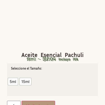
Aceite Esencial Pachuli
5ml -
$
12.00
15ml -
$
27.24
Incluye IVA
Incluye IVA
Tamaño
5ml
15ml