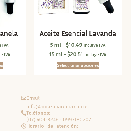
Canela
Aceite Esencial Lavanda
5 ml -
$
10.49
e IVA
Incluye IVA
15 ml -
$
20.51
ye IVA
Incluye IVA
es
Seleccionar opciones
Email:
info@amazonaroma.com.ec
Teléfonos:
(07) 409-8246 - 0993180207
Horario de atención: