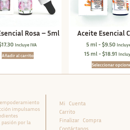
Esencial Rosa – 5ml
Aceite Esencial 
$
17.30
5 ml -
$
9.50
Incluye IVA
Incluy
15 ml -
$
18.91
Inclu
Añadir al carrito
Seleccionar opcion
l empoderamiento
Mi Cuenta
ducción impulsamos
Carrito
edientes
Finalizar Compra
 pasión por la
Contáctanos