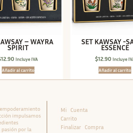
KAWSAY – WAYRA
SET KAWSAY -S
SPIRIT
ESSENCE
$
12.90
$
12.90
Incluye IVA
Incluye IV
Añadir al carrito
Añadir al carrito
l empoderamiento
Mi Cuenta
ducción impulsamos
Carrito
edientes
Finalizar Compra
 pasión por la