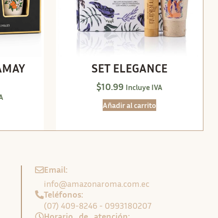
AMAY
SET ELEGANCE
$
10.99
Incluye IVA
A
Añadir al carrito
Email:
info@amazonaroma.com.ec
Teléfonos:
(07) 409-8246 - 0993180207
Horario de atención: