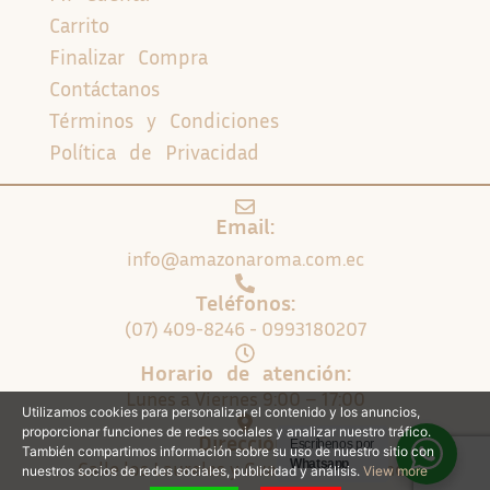
Carrito
Finalizar Compra
Contáctanos
Términos y Condiciones
Política de Privacidad
Email:
info@amazonaroma.com.ec
Teléfonos:
(07) 409-8246 - 0993180207
Horario de atención:
Lunes a Viernes 9:00 – 17:00
Utilizamos cookies para personalizar el contenido y los anuncios,
proporcionar funciones de redes sociales y analizar nuestro tráfico.
Dirección:
Escríbenos por
También compartimos información sobre su uso de nuestro sitio con
Calle los Laureles y Guayacanes. Cuenca
Whatsapp
nuestros socios de redes sociales, publicidad y análisis.
View more