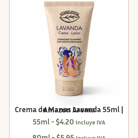
Crema de Manos Lavanda 55ml | Amazon Aroma
55ml -
$
4.20
Incluye IVA
80ml -
$
5.95
Incluye IVA